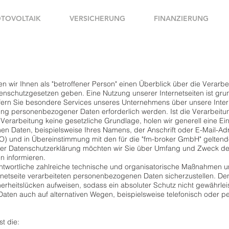
TOVOLTAIK
VERSICHERUNG
FINANZIERUNG
n wir Ihnen als "betroffener Person" einen Überblick über die Verar
enschutzgesetzen geben. Eine Nutzung unserer Internetseiten ist gru
ern Sie besondere Services unseres Unternehmens über unsere Inter
ung personenbezogener Daten erforderlich werden. Ist die Verarbei
 Verarbeitung keine gesetzliche Grundlage, holen wir generell eine Ein
 Daten, beispielsweise Ihres Namens, der Anschrift oder E-Mail-Adres
 und in Übereinstimmung mit den für die "fm-broker GmbH" geltend
ser Datenschutzerklärung möchten wir Sie über Umfang und Zweck de
 informieren.
antwortliche zahlreiche technische und organisatorische Maßnahmen 
rnetseite verarbeiteten personenbezogenen Daten sicherzustellen. De
erheitslücken aufweisen, sodass ein absoluter Schutz nicht gewährle
aten auch auf alternativen Wegen, beispielsweise telefonisch oder per
t die: