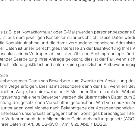
 (z.B. per Kontaktformular oder E-Mail) werden personenbezogene D
 ist aus dem jeweiligen Kontaktformular ersichtlich. Diese Daten wer
 die Kontaktaufnahme und die damit verbundene technische Administr
r Daten ist unser berechtigtes Interesse an der Beantwortung Ihres An
schluss eines Vertrages ab, so ist zusätzliche Rechtsgrundlage für die
ender Bearbeitung Ihrer Anfrage gelöscht, dies ist der Fall, wenn 
 abschließend geklärt ist und sofern keine gesetzlichen Aufbewahrung
örse
onenbezogenen Daten von Bewerbern zum Zwecke der Abwicklung des
chem Wege erfolgen. Dies ist insbesondere dann der Fall, wenn ein B
schen Wege, beispielsweise per E-Mail oder über ein auf der Websit
llungsvertrag mit einem Bewerber, werden die übermittelten Daten zu
htung der gesetzlichen Vorschriften gespeichert. Wird von uns kein 
sunterlagen zwei Monate nach Bekanntgabe der Absageentscheidung 
Interessen unsererseits entgegenstehen. Sonstiges berechtigtes Inter
einem Verfahren nach dem Allgemeinen Gleichbehandlungsgesetz (AGG
hrer Daten ist Art. 88 DS-GVO i.V.m. § 26 Abs. 1 BDSG.