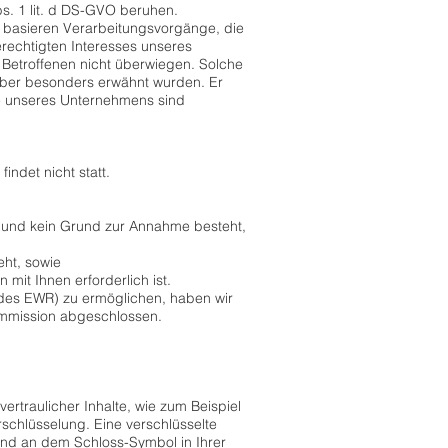
s. 1 lit. d DS-GVO beruhen.
e basieren Verarbeitungsvorgänge, die
rechtigten Interesses unseres
s Betroffenen nicht überwiegen. Solche
eber besonders erwähnt wurden. Er
de unseres Unternehmens sind
ndet nicht statt.
st und kein Grund zur Annahme besteht,
eht, sowie
 mit Ihnen erforderlich ist.
/des EWR) zu ermöglichen, haben wir
ommission abgeschlossen.
rtraulicher Inhalte, wie zum Beispiel
schlüsselung. Eine verschlüsselte
t und an dem Schloss-Symbol in Ihrer