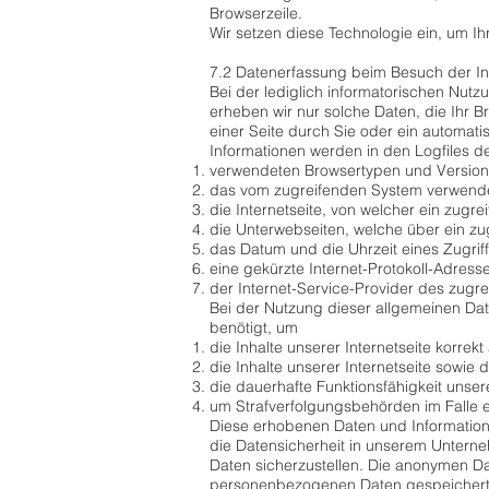
Browserzeile.
Wir setzen diese Technologie ein, um Ih
7.2 Datenerfassung beim Besuch der Int
Bei der lediglich informatorischen Nutz
erheben wir nur solche Daten, die Ihr Br
einer Seite durch Sie oder ein automat
Informationen werden in den Logfiles d
verwendeten Browsertypen und Version
das vom zugreifenden System verwende
die Internetseite, von welcher ein zugr
die Unterwebseiten, welche über ein zu
das Datum und die Uhrzeit eines Zugriffs
eine gekürzte Internet-Protokoll-Adress
der Internet-Service-Provider des zugr
Bei der Nutzung dieser allgemeinen Dat
benötigt, um
die Inhalte unserer Internetseite korrekt
die Inhalte unserer Internetseite sowie 
die dauerhafte Funktionsfähigkeit unser
um Strafverfolgungsbehörden im Falle e
Diese erhobenen Daten und Informatione
die Datensicherheit in unserem Unterne
Daten sicherzustellen. Die anonymen D
personenbezogenen Daten gespeichert