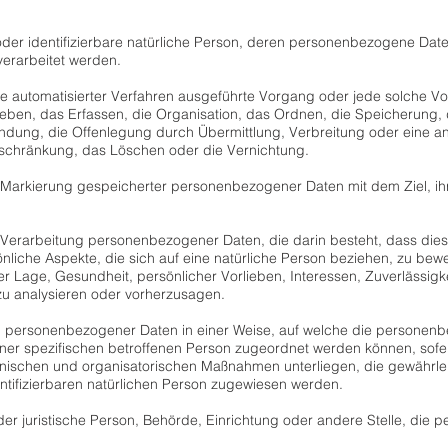
te oder identifizierbare natürliche Person, deren personenbezogene Da
erarbeitet werden.
ilfe automatisierter Verfahren ausgeführte Vorgang oder jede solch
ben, das Erfassen, die Organisation, das Ordnen, die Speicherung,
ndung, die Offenlegung durch Übermittlung, Verbreitung oder eine an
nschränkung, das Löschen oder die Vernichtung.
 Markierung gespeicherter personenbezogener Daten mit dem Ziel, ihr
rten Verarbeitung personenbezogener Daten, die darin besteht, dass 
liche Aspekte, die sich auf eine natürliche Person beziehen, zu bew
her Lage, Gesundheit, persönlicher Vorlieben, Interessen, Zuverlässigke
zu analysieren oder vorherzusagen.
ng personenbezogener Daten in einer Weise, auf welche die persone
einer spezifischen betroffenen Person zugeordnet werden können, sofe
nischen und organisatorischen Maßnahmen unterliegen, die gewährle
dentifizierbaren natürlichen Person zugewiesen werden.
 oder juristische Person, Behörde, Einrichtung oder andere Stelle, di