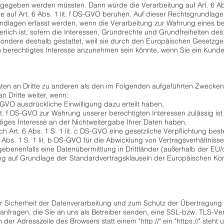
rgegeben werden müssten. Dann würde die Verarbeitung auf Art. 6 Ab
e auf Art. 6 Abs. 1 lit. f DS-GVO beruhen. Auf dieser Rechtsgrundlag
ndlagen erfasst werden, wenn die Verarbeitung zur Wahrung eines be
rlich ist, sofern die Interessen, Grundrechte und Grundfreiheiten de
ondere deshalb gestattet, weil sie durch den Europäischen Gesetzg
ein berechtigtes Interesse anzunehmen sein könnte, wenn Sie ein Kun
ten an Dritte zu anderen als den im Folgenden aufgeführten Zwecken fi
n Dritte weiter, wenn:
DS-GVO ausdrückliche Einwilligung dazu erteilt haben,
lit. f DS-GVO zur Wahrung unserer berechtigten Interessen zulässig i
iges Interesse an der Nichtweitergabe Ihrer Daten haben,
ch Art. 6 Abs. 1 S. 1 lit. c DS-GVO eine gesetzliche Verpflichtung best
 Abs. 1 S. 1 lit. b DS-GVO für die Abwicklung von Vertragsverhältnissen
ebenenfalls eine Datenübermittlung in Drittländer (außerhalb der EU
ung auf Grundlage der Standardvertragsklauseln der Europäischen K
r Sicherheit der Datenverarbeitung und zum Schutz der Übertragung ve
anfragen, die Sie an uns als Betreiber senden, eine SSL-bzw. TLS-Ver
der Adresszeile des Browsers statt einem "http://" ein "https://" steh